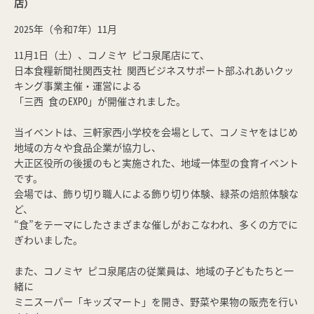
店）
2025年（令和7年）11月
11月1日（土）、コノミヤ ピコ泉尾店にて、
日本食糧新聞社関西支社 関西ビジネスサポート部ふれあいクッ
キング事業主催・運営による
「三西 食のEXPO」が開催されました。
当イベントは、三軒家西小学校を会場として、コノミヤをはじめ
地域の方々や食品企業が協力し、
大正区役所の後援のもと実施された、地域一体型の食育イベント
です。
会場では、飾り切り職人による飾り切り体験、緑茶の焙煎体験な
ど、
“食”をテーマにしたさまざまな催しがおこなわれ、多くの方でに
ぎわいました。
また、コノミヤ ピコ泉尾店の従業員は、地域の子どもたちと一
緒に
ミニスーパー「キッズマート」を開き、野菜や果物の販売を行い