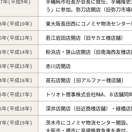
97年
(平成9年)
芋縄純市社長が会長に就任、芋縄隆史
う」に参加。弥刀店開店（旧弥刀市場
98年
(平成10年)
東大阪長田西にコノミヤ物流センター
00年
(平成12年)
若江岩田店開店（旧サカエ様店舗）
02年
(平成14年)
粉浜店・狭山店開店（旧南海西友様店
03年
(平成15年)
赤川店開店
04年
(平成16年)
高石店開店 (旧アルファー様店舗)
05年
(平成17年)
トリオト商事株式会社M&A、８店舗同時
06年
(平成18年)
深井店開店（旧近商様店舗）・緑橋店
07年
(平成19年)
茨木市にコノミヤ物流センター開設。
大阪市・堺市に高規格救急車を寄付。