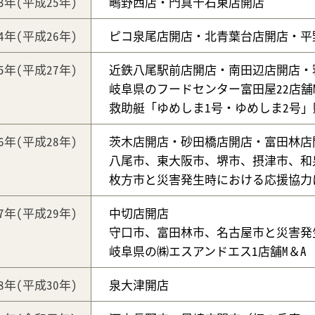
13年
(平成25年)
鴫野西店・門真千石東店開店
14年
(平成26年)
ピコ泉尾店開店・北青葉台店開店・平
15年
(平成27年)
近鉄八尾駅前店開店・南田辺店開店・
岐阜県のフードセンター富田屋22店舗M
救助艇「ゆめしま1号・ゆめしま2号」
16年
(平成28年)
茨木店開店・砂田橋店開店・富田林店
八尾市、東大阪市、堺市、摂津市、和
枚方市と災害発生時における応援協力
17年
(平成29年)
中切店開店
守口市、富田林市、名古屋市と災害発
岐阜県の㈱エスアンドエス1店舗M＆A
18年
(平成30年)
泉大津開店