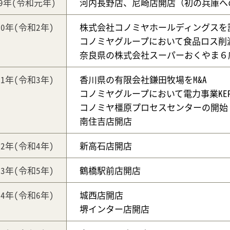
19年
(令和元年)
河内長野店、尼崎店開店（初の兵庫へ
20年
(令和2年)
株式会社コノミヤホールディングスを
コノミヤグループにおいて食品ロス削
奈良県の株式会社スーパーおくやま６店
21年
(令和3年)
香川県の有限会社鎌田牧場をM&A
コノミヤグループにおいて電力事業KEP（Kon
コノミヤ橿原プロセスセンターの開始
南住吉店開店
22年
(令和4年)
新高石店開店
23年
(令和5年)
鶴橋駅前店開店
24年
(令和6年)
城西店開店
堺インター店開店