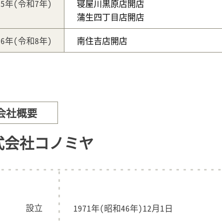
25年
(令和7年)
寝屋川黒原店開店
蒲生四丁目店開店
26年
(令和8年)
南住吉店開店
会社概要
式会社コノミヤ
設立
1971年(昭和46年)12月1日