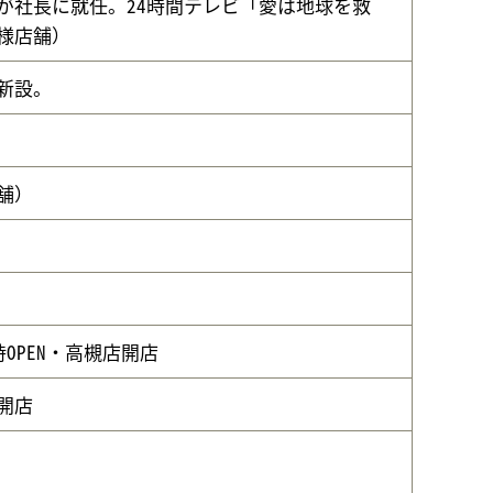
が社長に就任。24時間テレビ「愛は地球を救
様店舗）
新設。
舗）
OPEN・高槻店開店
開店