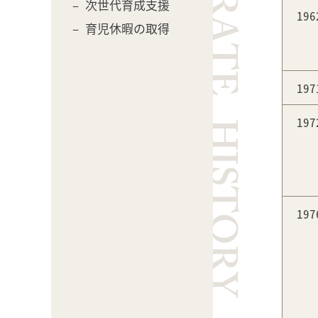
– 次世代育成支援
19
– 育児休暇の取得
19
19
19