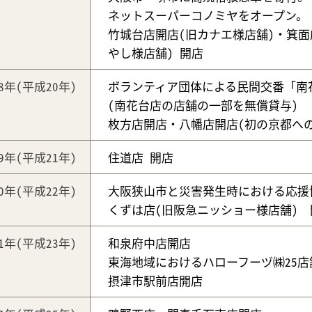
ネットスーパーコノミヤをオープン。
竹城台店開店(旧カナエ様店舗)・箕面
やし様店舗) 開店
08年
(平成20年)
ボランティア団体による民間交番「南
(南花台店の店舗の一部を無償貸与)
枚方店開店・八幡店開店(初の京都へ
09年
(平成21年)
住道店 開店
10年
(平成22年)
大阪狭山市と災害発生時における応援
くずは店(旧阪急ニッショー様店舗) 
11年
(平成23年)
和泉府中店開店
東海地域におけるハローフーヅ㈱25店舗
摂津市駅前店開店