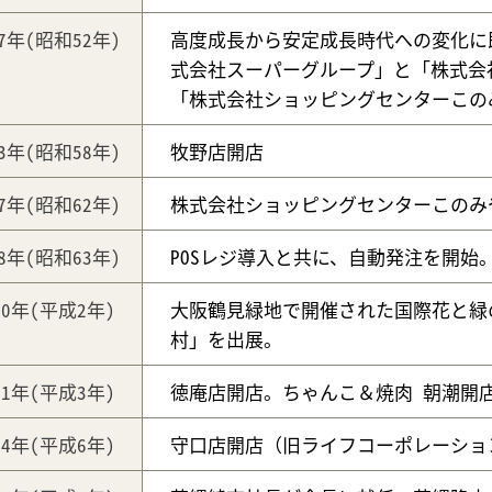
77年
(昭和52年)
高度成長から安定成長時代への変化に
式会社スーパーグループ」と「株式会
「株式会社ショッピングセンターこの
83年
(昭和58年)
牧野店開店
87年
(昭和62年)
株式会社ショッピングセンターこのみ
88年
(昭和63年)
POSレジ導入と共に、自動発注を開始
90年
(平成2年)
大阪鶴見緑地で開催された国際花と緑
村」を出展。
91年
(平成3年)
徳庵店開店。ちゃんこ＆焼肉 朝潮開
94年
(平成6年)
守口店開店（旧ライフコーポレーショ