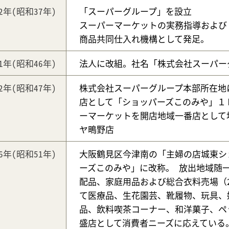
62年
(昭和37年)
「スーパーグループ」を設立
スーパーマーケットの実務指導および
商品共同仕入れ機構として発足。
71年
(昭和46年)
法人に改組。社名「株式会社スーパー
72年
(昭和47年)
株式会社スーパーグループ本部所在地
店として「ショッパーズこのみや」１
ーマーケットを開店地域一番店として
ヤ鴫野店
76年
(昭和51年)
大阪鶴見区今津南の「主婦の店城東シ
ーズこのみや」に改称。 放出地域随
配品、家庭用品および総合衣料売場（
て医療品、生花園芸、靴履物、玩具、
品、飲料喫茶コーナー、和洋菓子、ペ
盛店として消費者ニーズに応えている