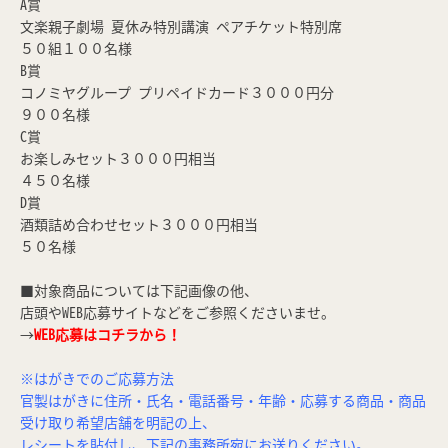
A賞
文楽親子劇場 夏休み特別講演 ペアチケット特別席
５０組１００名様
B賞
コノミヤグループ プリペイドカード３０００円分
９００名様
C賞
お楽しみセット３０００円相当
４５０名様
D賞
酒類詰め合わせセット３０００円相当
５０名様
■対象商品については下記画像の他、
店頭やWEB応募サイトなどをご参照くださいませ。
→
WEB応募はコチラから！
※はがきでのご応募方法
官製はがきに住所・氏名・電話番号・年齢・応募する商品・商品
受け取り希望店舗を明記の上、
レシートを貼付し、下記の事務所宛にお送りください。