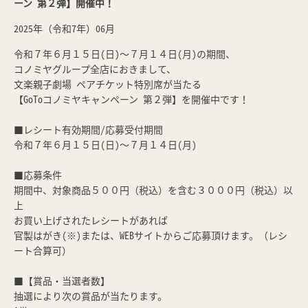
ーン 第２弾】開催中！
2025年（令和7年）06月
令和７年６月１５日(日)～７月１４日(月)の期間、
コノミヤグループ全店におきまして、
文楽親子劇場 ペアチケット特別席が当たる
【GoToコノミヤキャンペーン 第２弾】を開催中です！
■レシート有効期間/応募受付期間
令和７年６月１５日(日)～７月１４日(月)
■応募条件
期間中、対象商品５００円（税込）を含む３０００円（税込）以
上
お買い上げされたレシートがあれば
官製はがき(※)または、WEBサイトからご応募頂けます。（レシ
ート合算可）
■【賞品・当選者数】
抽選により次の賞品が当たります。