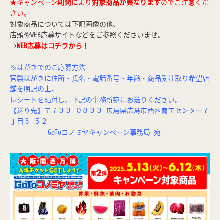
★キャンペーン期間により
対象商品が異なります
のでご注意くだ
さい。
対象商品については下記画像の他、
店頭やWEB応募サイトなどをご参照くださいませ。
→
WEB応募はコチラから！
※はがきでのご応募方法
官製はがきに住所・氏名・電話番号・年齢・商品受け取り希望店
舗を明記の上、
レシートを貼付し、下記の事務所宛にお送りください。
【送り先】〒７３３-０８３３ 広島県広島市西区商工センター７
丁目５-５２
GoToコノミヤキャンペーン事務局 宛