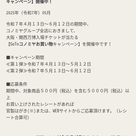
キャンペーン】開催中！
2025年（令和7年）05月
令和７年４月１３日～６月１２日の期間中、
コノミヤグループ全店におきまして、
大阪・関西万博入場チケットが当たる
【GoTo
コノミヤお買い物
キャンペーン】を開催中です！
■キャンペーン期間
≪第１弾≫令和７年４月１３日～５月１２日
≪第２弾≫令和７年５月１３日～６月１２日
■応募条件
期間中、対象商品５００円（税込）を含む５０００円（税込）以
上
お買い上げされたレシートがあれば
官製はがき(※)または、WEBサイトからご応募頂けます。（レシ
ート合算可）