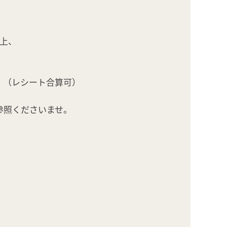
上、
。（レシート合算可）
参照くださいませ。