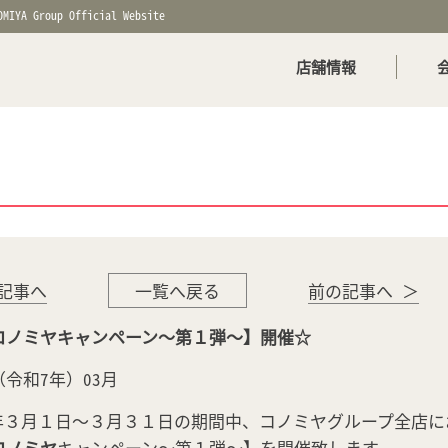
OMIYA Group Official Website
店舗情報
記事へ
一覧へ戻る
前の記事へ ＞
oコノミヤキャンペーン～第１弾～】開催☆
年（令和7年）03月
年３月１日～３月３１日の期間中、コノミヤグループ全店に
コノミヤ
キャンペーン～第１弾～】を開催致します。