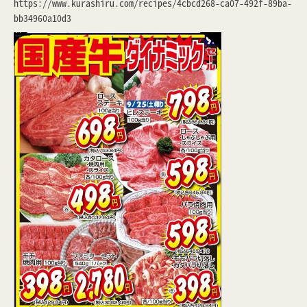
https://www.kurashiru.com/recipes/4cbcd268-ca07-492f-89ba-
bb34960a10d3