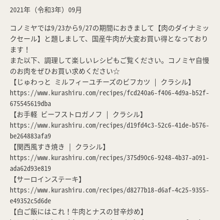
2021年（令和3年）09月
コノミヤでは9/23から9/27の期間におきまして【肉のダイナミッ
クセール】と題しまして、国産牛肉が大変お買い得となっており
ます！
また以下、調理して楽しいレシピもご覧ください。コノミヤ自慢
のお肉をぜひお買い求めください☆
【じゅわっと ミルフィーユチーズのビフカツ | クラシル】
https://www.kurashiru.com/recipes/fcd240a6-f406-4d9a-b52f-
675545619dba
【お手軽 ビーフストロガノフ | クラシル】
https://www.kurashiru.com/recipes/d19fd4c3-52c6-41de-b576-
be264883afa9
【関西風すき焼き | クラシル】
https://www.kurashiru.com/recipes/375d90c6-9248-4b37-a091-
ada62d93e819
【サーロインステーキ】
https://www.kurashiru.com/recipes/d8277b18-d6af-4c25-9355-
e49352c5d6de
【白ご飯にはこれ！牛肉とナスの甘辛炒め】