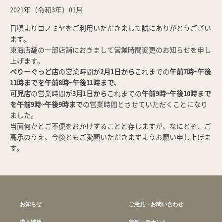
2021年（令和3年）01月
日頃よりコノミヤをご利用いただきまして誠にありがとうござい
ます。
東海店舗の一部店舗におきまして営業時間変更のお知らせを申し
上げます。
べりーぐっど店
の営業時間が
2月1日から
これまでの
午前7時~午後
11時までを午前8時~午後11時まで、
可児店
の営業時間が
3月1日から
これまでの
午前9時~午後10時まで
を午前9時~午後9時まで
の営業時間とさせていただくことになり
ました。
当面何かとご不便をおかけすることと存じますが、なにとぞ、ご
高承のうえ、今後ともご愛顧いただきますようお願い申し上げま
す。
お知らせ
ご意見・お問い合わせ
求人情報
物件・テナント