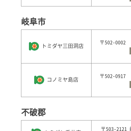
岐阜市
〒502-000
トミダヤ三田洞店
〒502-091
コノミヤ島店
不破郡
〒503-212