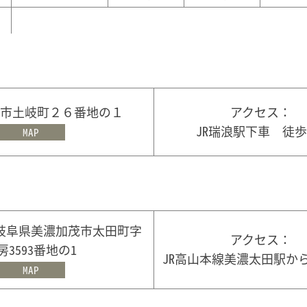
市土岐町２６番地の１
アクセス：
JR瑞浪駅下車 徒歩
MAP
41 岐阜県美濃加茂市太田町字
アクセス：
房3593番地の1
JR高山本線美濃太田駅か
MAP