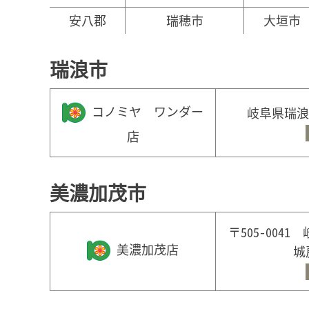
安八郡
瑞穂市
大垣市
瑞浪市
コノミヤ ワンダー
岐阜県瑞浪
店
美濃加茂市
〒505-00
美濃加茂店
城