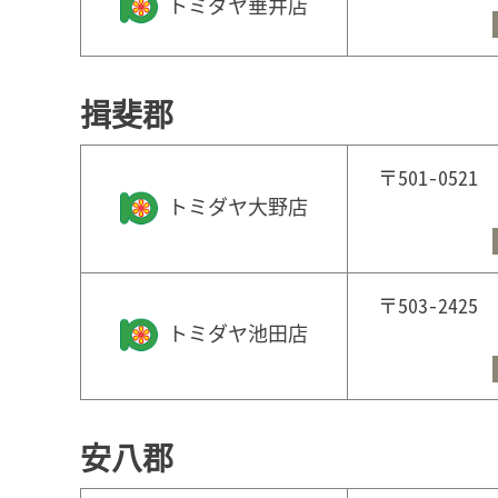
トミダヤ垂井店
揖斐郡
〒501-05
トミダヤ大野店
〒503-24
トミダヤ池田店
安八郡