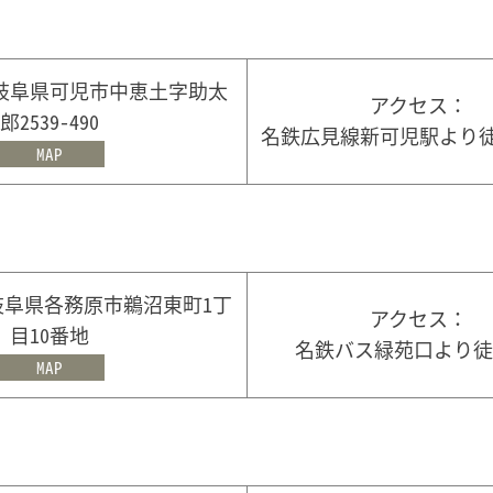
02 岐阜県可児市中恵土字助太
アクセス：
郎2539-490
名鉄広見線新可児駅より
MAP
6 岐阜県各務原市鵜沼東町1丁
アクセス：
目10番地
名鉄バス緑苑口より徒
MAP