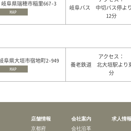
4 岐阜県瑞穂市稲里667-3
岐阜バス 中切バス停よ
MAP
12分
アクセス：
4 岐阜県大垣市宿地町2-949
養老鉄道 北大垣駅より
MAP
分
店舗情報
会社案内
求人情
京都府
会社沿革