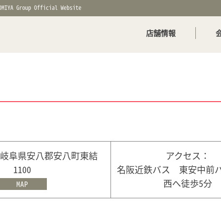
OMIYA Group Official Website
店舗情報
12 岐阜県安八郡安八町東結
アクセス：
1100
名阪近鉄バス 東安中前
西へ徒歩5分
MAP