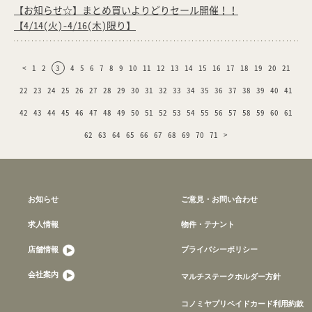
【お知らせ☆】まとめ買いよりどりセール開催！！
【4/14(火)-4/16(木)限り】
<
1
2
3
4
5
6
7
8
9
10
11
12
13
14
15
16
17
18
19
20
21
22
23
24
25
26
27
28
29
30
31
32
33
34
35
36
37
38
39
40
41
42
43
44
45
46
47
48
49
50
51
52
53
54
55
56
57
58
59
60
61
62
63
64
65
66
67
68
69
70
71
>
お知らせ
ご意見・お問い合わせ
求人情報
物件・テナント
店舗情報
プライバシーポリシー
会社案内
マルチステークホルダー方針
コノミヤプリペイドカード利用約款