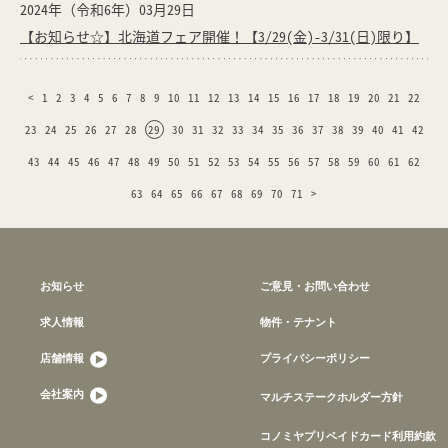
2024年（令和6年）03月29日
【お知らせ☆】北海道フェア開催！【3/29(金)-3/31(日)限り】
<
1
2
3
4
5
6
7
8
9
10
11
12
13
14
15
16
17
18
19
20
21
22
23
24
25
26
27
28
29
30
31
32
33
34
35
36
37
38
39
40
41
42
43
44
45
46
47
48
49
50
51
52
53
54
55
56
57
58
59
60
61
62
63
64
65
66
67
68
69
70
71
>
お知らせ
ご意見・お問い合わせ
求人情報
物件・テナント
店舗情報
プライバシーポリシー
会社案内
マルチステークホルダー方針
コノミヤプリペイドカード利用約款